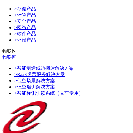
>存储产品
>计算产品
>安全产品
>网络产品
>软件产品
>外设产品
物联网
物联网
>智能制造线边搬运解决方案
>RaaS运营服务解决方案
>低空场景解决方案
>低空培训解决方案
>智能标识识读系统（叉车专用）