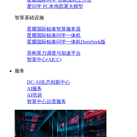
爱问学 PC本地部署大模型
智算基础设施
星耀国际鲲泰智算服务器
星耀国际鲲泰问学一体机
星耀国际鲲泰问学一体机DeepSeek版
异构算力调度与加速平台
智算中心(AICC)
服务
DC·AI生态创新中心
AI服务
AI培训
智算中心运营服务