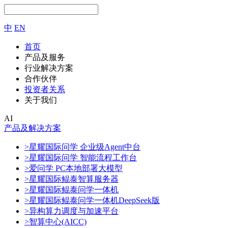
中
EN
首页
产品及服务
行业解决方案
合作伙伴
投资者关系
关于我们
AI
产品及解决方案
>星耀国际问学 企业级Agent中台
>星耀国际问学 智能流程工作台
>爱问学 PC本地部署大模型
>星耀国际鲲泰智算服务器
>星耀国际鲲泰问学一体机
>星耀国际鲲泰问学一体机DeepSeek版
>异构算力调度与加速平台
>智算中心(AICC)