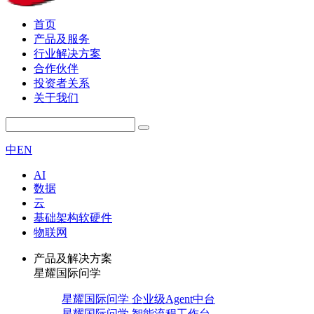
首页
产品及服务
行业解决方案
合作伙伴
投资者关系
关于我们
中
EN
AI
数据
云
基础架构软硬件
物联网
产品及解决方案
星耀国际问学
星耀国际问学 企业级Agent中台
星耀国际问学 智能流程工作台