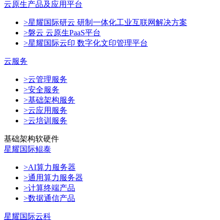
云原生产品及应用平台
>星耀国际研云 研制一体化工业互联网解决方案
>磐云 云原生PaaS平台
>星耀国际云印 数字化文印管理平台
云服务
>云管理服务
>安全服务
>基础架构服务
>云应用服务
>云培训服务
基础架构软硬件
星耀国际鲲泰
>AI算力服务器
>通用算力服务器
>计算终端产品
>数据通信产品
星耀国际云科