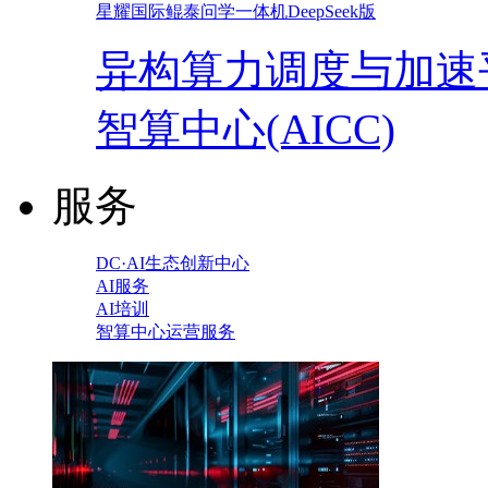
星耀国际鲲泰问学一体机DeepSeek版
异构算力调度与加速
智算中心(AICC)
服务
DC·AI生态创新中心
AI服务
AI培训
智算中心运营服务