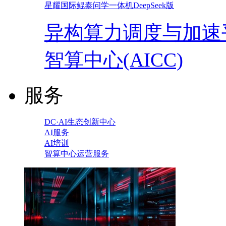
星耀国际鲲泰问学一体机DeepSeek版
异构算力调度与加速
智算中心(AICC)
服务
DC·AI生态创新中心
AI服务
AI培训
智算中心运营服务